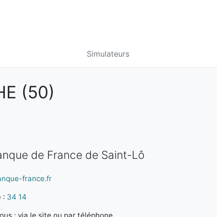
Simulateurs
E (50)
Banque de France de Saint-Lô
anque-france.fr
 :
34 14
us : via le site ou par téléphone